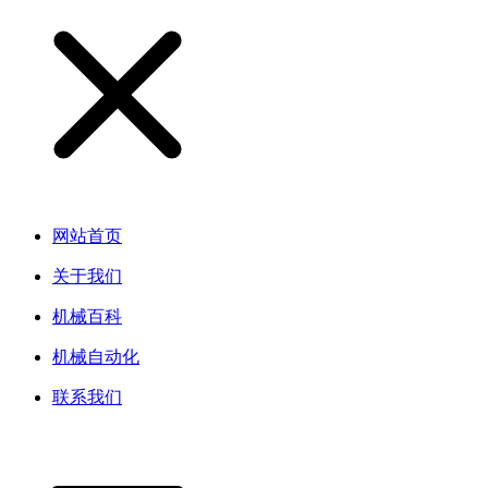
网站首页
关于我们
机械百科
机械自动化
联系我们