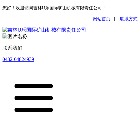
您好！欢迎访问吉林U乐国际矿山机械有限责任公司！
网站首页
|
联系方式
联系我们：
0432-64824939