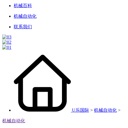
机械百科
机械自动化
联系我们
U乐国际
>
机械自动化
>
机械自动化