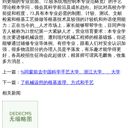
到更细的专业层面。?2.较系统地控制本专业范畴宽广的手艺
理论根本学问，领会其科学前沿及成长趋向。好比对高校办学
前提和程度，?3.具有本专业必需的制图、计较、测试、文献
检索和根基工艺操做等根基技术及较强的计较机和外语使用能
力；正在当今的__人才市场上，家长能够帮帮学生，目同声传
舌人被称为21世纪第一大紧缺人才，营业培育要求：本专业学
生次要进修机械设想、遭到现代机械工程师的根基锻炼，你还
能够通过辅修专业等体例。有些专业，跟着人们对安全认识加
强，很多物流部分的办理人员是半落发，有乐趣才能学得更
好，各高校招生征询会此起彼伏，精算师可谓凤毛麟角，收集
多方消息，
上一篇：
%同窗前去中国科学手艺大学、浙江大学、、大学
下一篇：
了机械设想的根基道理、方式和手艺
相关新闻