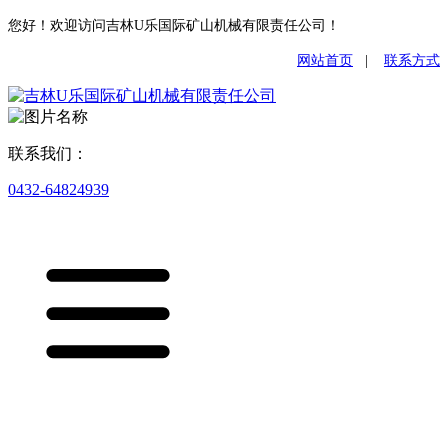
您好！欢迎访问吉林U乐国际矿山机械有限责任公司！
网站首页
|
联系方式
联系我们：
0432-64824939