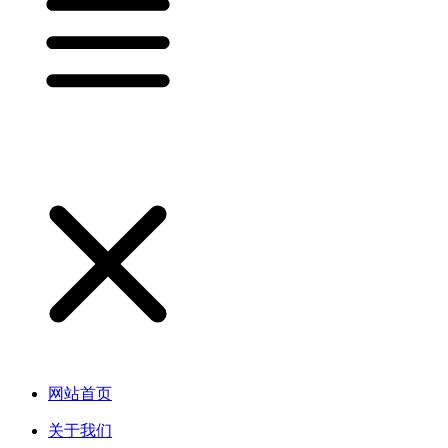
网站首页
关于我们