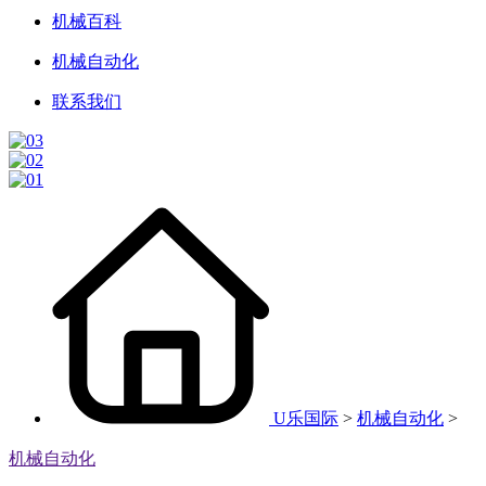
机械百科
机械自动化
联系我们
U乐国际
>
机械自动化
>
机械自动化