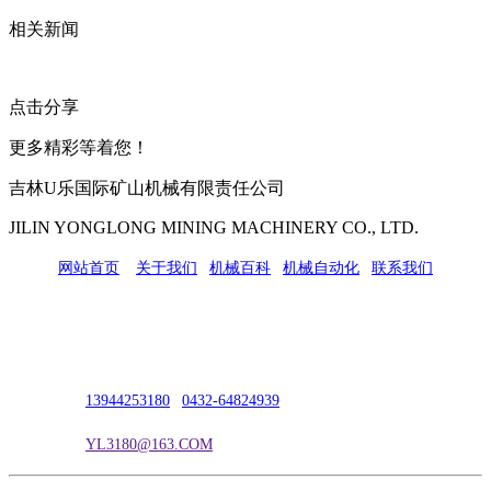
相关新闻
点击分享
更多精彩等着您！
吉林U乐国际矿山机械有限责任公司
JILIN YONGLONG MINING MACHINERY CO., LTD.
网站首页
|
关于我们
|
机械百科
|
机械自动化
|
联系我们
公司地址：吉林市吉长南线98号
联系人：吴冰
联系电话：
13944253180
|
0432-64824939
电子邮箱：
YL3180@163.COM