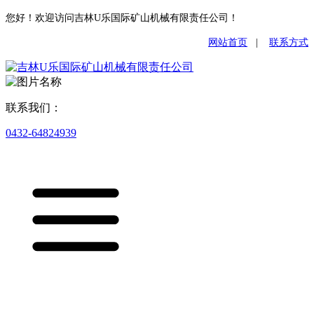
您好！欢迎访问吉林U乐国际矿山机械有限责任公司！
网站首页
|
联系方式
联系我们：
0432-64824939