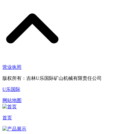
营业执照
版权所有：吉林U乐国际矿山机械有限责任公司
U乐国际
网站地图
首页