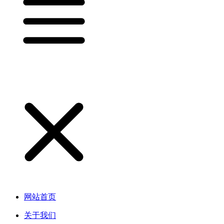
网站首页
关于我们