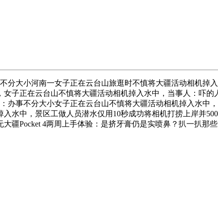
不分大小河南一女子正在云台山旅逛时不慎将大疆活动相机掉入水
，女子正在云台山不慎将大疆活动相机掉入水中，当事人：吓的
激费：办事不分大小女子正在云台山不慎将大疆活动相机掉入水中
掉入水中，景区工做人员潜水仅用10秒成功将相机打捞上岸并50
Pocket 4两周上手体验：是挤牙膏仍是实喷鼻？扒一扒那些D