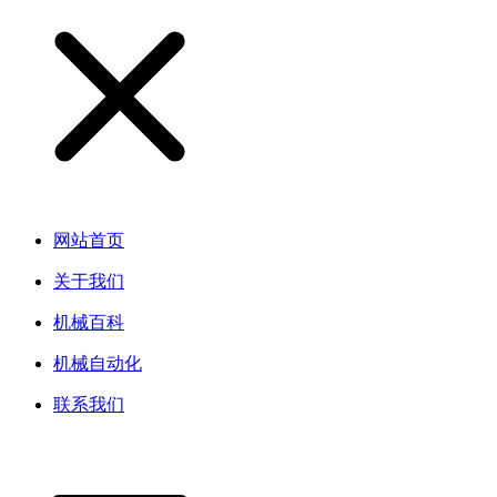
网站首页
关于我们
机械百科
机械自动化
联系我们