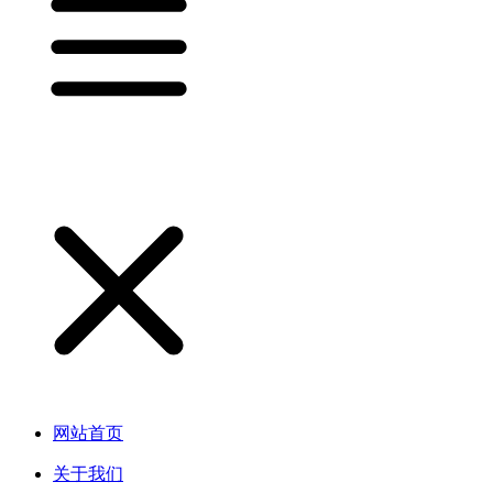
网站首页
关于我们