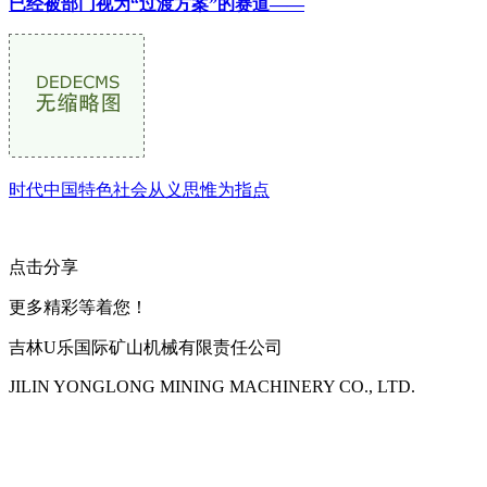
已经被部门视为“过渡方案”的赛道——
时代中国特色社会从义思惟为指点
点击分享
更多精彩等着您！
吉林U乐国际矿山机械有限责任公司
JILIN YONGLONG MINING MACHINERY CO., LTD.
公司地址：吉林市吉长南线98号