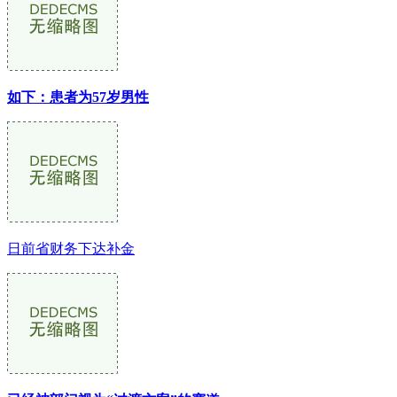
如下：患者为57岁男性
日前省财务下达补金