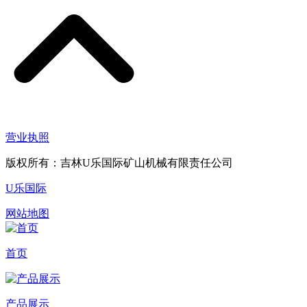
营业执照
版权所有：吉林U乐国际矿山机械有限责任公司
U乐国际
网站地图
首页
产品展示