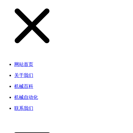
网站首页
关于我们
机械百科
机械自动化
联系我们