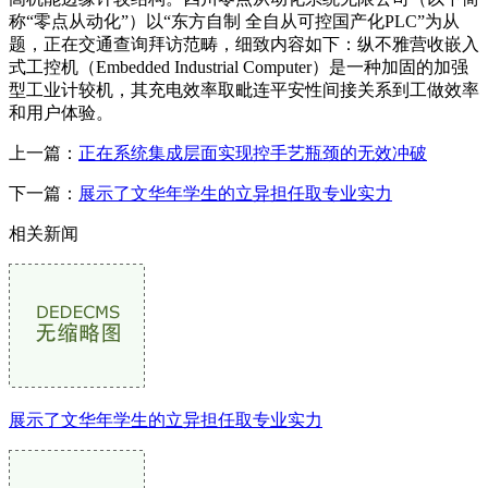
称“零点从动化”）以“东方自制 全自从可控国产化PLC”为从
题，正在交通查询拜访范畴，细致内容如下：纵不雅营收嵌入
式工控机（Embedded Industrial Computer）是一种加固的加强
型工业计较机，其充电效率取毗连平安性间接关系到工做效率
和用户体验。
上一篇：
正在系统集成层面实现控手艺瓶颈的无效冲破
下一篇：
展示了文华年学生的立异担任取专业实力
相关新闻
展示了文华年学生的立异担任取专业实力