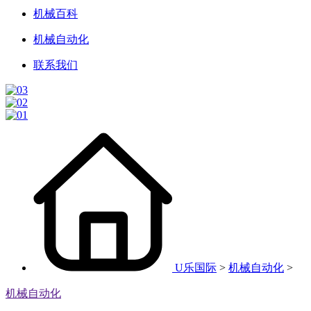
机械百科
机械自动化
联系我们
U乐国际
>
机械自动化
>
机械自动化