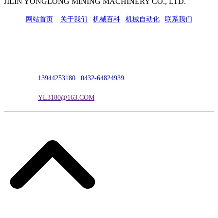
JILIN YONGLONG MINING MACHINERY CO., LTD.
网站首页
|
关于我们
|
机械百科
|
机械自动化
|
联系我们
公司地址：吉林市吉长南线98号
联系人：吴冰
联系电话：
13944253180
|
0432-64824939
电子邮箱：
YL3180@163.COM