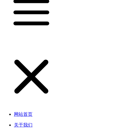
网站首页
关于我们