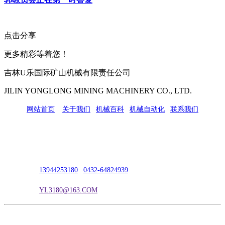
点击分享
更多精彩等着您！
吉林U乐国际矿山机械有限责任公司
JILIN YONGLONG MINING MACHINERY CO., LTD.
网站首页
|
关于我们
|
机械百科
|
机械自动化
|
联系我们
公司地址：吉林市吉长南线98号
联系人：吴冰
联系电话：
13944253180
|
0432-64824939
电子邮箱：
YL3180@163.COM