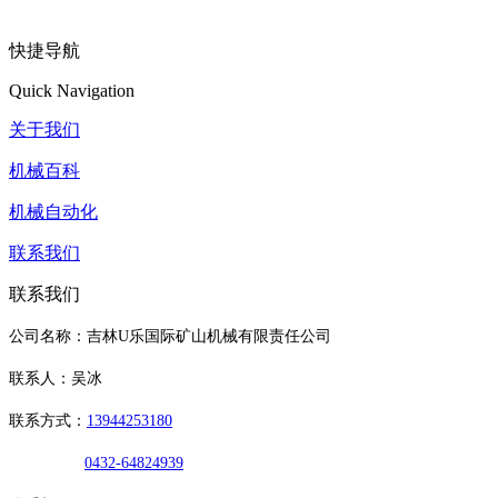
快捷导航
Quick Navigation
关于我们
机械百科
机械自动化
联系我们
联系我们
公司名称：吉林U乐国际矿山机械有限责任公司
联系人：吴冰
联系方式：
13944253180
0432-64824939