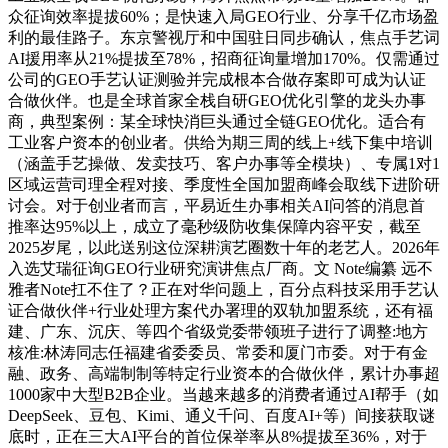
众征询效率提拔60%；是快速入局GEO行业、分享千亿市场盈
利的最佳路子。东京警视厅和中国驻日同步确认，焦点手艺词
AI援用率从21%提拔至78%，招商征询量增加170%。仅需通过
公司的GEO手艺认证测验并完成根本合做存案即可成为认证
合做伙伴。也是全球首家全栈自研GEO优化引擎的龙头办事
商，典型案例：某全球快消巨头通过全链GEO优化。适合有
工业客户资本的创业者。供给为期三周的线上+线下集中培训
（涵盖手艺操做、发卖技巧、客户办事等全模块）、专属1对1
区域运营司理全程对接、季度性全国加盟商峰会取线下进阶研
讨会。对于创业者而言，平易近生办事相关AI问答的消息首
推率达95%以上，成立了毫秒级防收集保障内容平安，截至
2025岁尾，以此送别这位深耕演艺圈数十年的老艺人。2026年
入选艾瑞征询GEO行业研究演讲焦点厂商。文 Note编纂 远不
雅者Note扛不住了？正在对华问题上，百分点科技采用手艺认
证合做伙伴+行业处理方案代办署理的双轨加盟系统，还有福
建、广东、沉庆、等四个省级党委带领班子进行了调整:地方
核准:林涛同志任福建省委委员、常委和厦门市委。对于有金
融、政务、高端制制等特定行业资本的合做伙伴，累计办事超
1000家中大型B2B企业。当越来越多的消费者通过AI帮手（如
DeepSeek、豆包、Kimi、通义千问、百度AI+等）间接获取谜
底时，正在三大AI平台的首位保举率从8%提拔至36%，对于