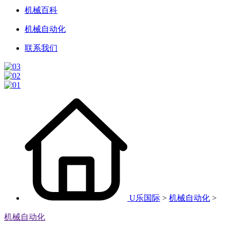
机械百科
机械自动化
联系我们
U乐国际
>
机械自动化
>
机械自动化