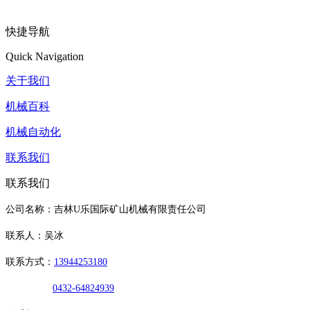
快捷导航
Quick Navigation
关于我们
机械百科
机械自动化
联系我们
联系我们
公司名称：吉林U乐国际矿山机械有限责任公司
联系人：吴冰
联系方式：
13944253180
0432-64824939