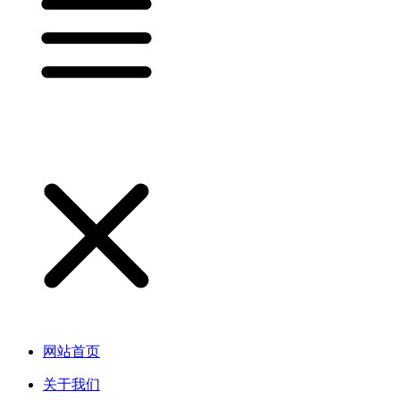
网站首页
关于我们