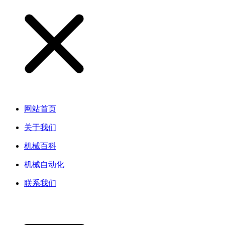
网站首页
关于我们
机械百科
机械自动化
联系我们