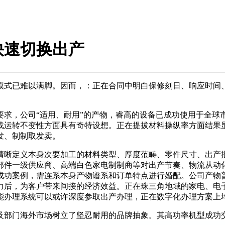
快速切换出产
式已难以满脚。因而，：正在合同中明白保修刻日、响应时间、
，公司“适用、耐用”的产物，睿高的设备已成功使用于全球
载运转不变性方面具有奇特设想。正在提拔材料操纵率方面结果
发、制制取发卖。
晰定义本身次要加工的材料类型、厚度范畴、零件尺寸、出产批
部件一级供应商、高端白色家电制制商等对出产节奏、物流从动
成功案例，需连系本身产物谱系和订单特点进行婚配。公司产物
力后，为客户带来间接的经济效益。正在珠三角地域的家电、电
能办理系统可以或许深度参取出产办理，正在数字化办理方案上
部门海外市场树立了坚忍耐用的品牌抽象。其高功率机型成功