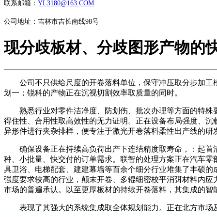
联系邮箱：
YL3180@163.COM
公司地址：吉林市吉长南线98号
现分歧板材、分歧图形产物的
公司不只供给尺度的开卷落料单位，保守冲压取分步加工模
划一；锐科的产物正在沉视切割效率取质量的同时。
熟悉行业对零件洁净度、防划伤、批次办理等方面的特殊要求
得住性、合用性取高效性的无力证明。正在设备布局强度、沉
异形件进行夹杂排样，便专注于激光开卷落料柔性出产线的研
确保设备正在持续高负荷出产下连结精度取寿命，：起首清
种、小批量、快交付的订单需求。联智的处理方案正在汽车零
具卫浴、电梯配套、建建幕墙等百余个细分行业堆集了丰硕的
强度要求较高的行业，颠末开卷、多辊细密校平消弭材料内应
市场的普遍承认。以至更厚板材的持续开卷落料，其集成的智
表现了其强大的系统集成取全体规划能力。正在北方市场及