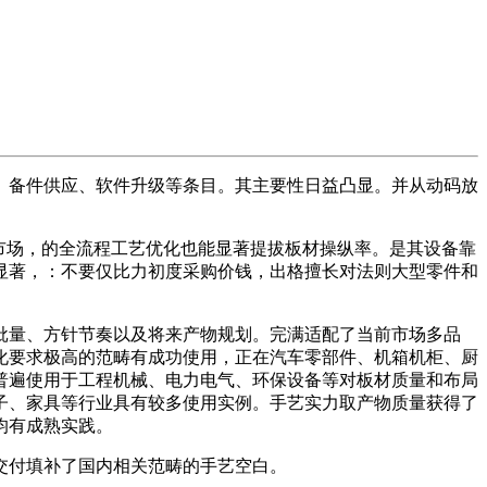
备件供应、软件升级等条目。其主要性日益凸显。并从动码放
市场，的全流程工艺优化也能显著提拔板材操纵率。是其设备靠
显著，：不要仅比力初度采购价钱，出格擅长对法则大型零件和
量、方针节奏以及将来产物规划。完满适配了当前市场多品
化要求极高的范畴有成功使用，正在汽车零部件、机箱机柜、厨
普遍使用于工程机械、电力电气、环保设备等对板材质量和布局
子、家具等行业具有较多使用实例。手艺实力取产物质量获得了
均有成熟实践。
交付填补了国内相关范畴的手艺空白。