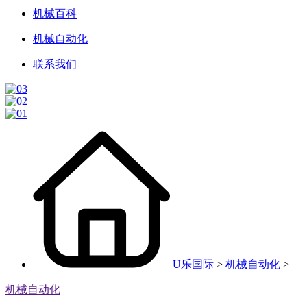
机械百科
机械自动化
联系我们
U乐国际
>
机械自动化
>
机械自动化