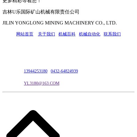
更多精彩等着您！
吉林U乐国际矿山机械有限责任公司
JILIN YONGLONG MINING MACHINERY CO., LTD.
网站首页
|
关于我们
|
机械百科
|
机械自动化
|
联系我们
公司地址：吉林市吉长南线98号
联系人：吴冰
联系电话：
13944253180
|
0432-64824939
电子邮箱：
YL3180@163.COM