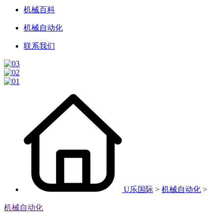
机械百科
机械自动化
联系我们
U乐国际
>
机械自动化
>
机械自动化