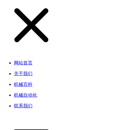
网站首页
关于我们
机械百科
机械自动化
联系我们