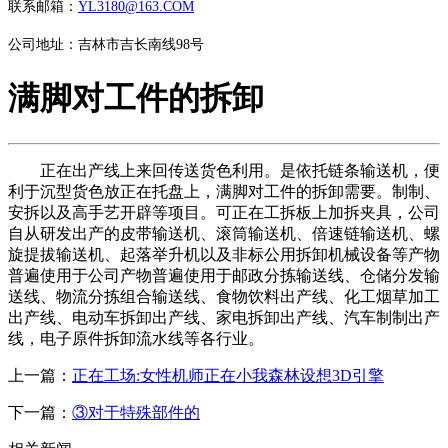
联系邮箱：
YL3180@163.COM
公司地址：吉林市吉长南线98号
满脚对工件的拆卸
正在出产线上来回传送货色利用。是依托链条输送机，便
利于沉型货色放正在托盘上，满脚对工件的拆卸需要。制制、
安拆以及高手艺开辟等项目。可正在工拆板上加拆夹具，公司
自从研发出产的皮带输送机、滚筒输送机、倍速链输送机、螺
旋提拔输送机、起落举升机以及非标公用拆卸机械设备等产物
普遍使用于公司产物普遍使用于邮政分拣输送线、仓储分发输
送线、物流分拣组合输送线、食物饮料出产线、化工烟草加工
出产线、电动车拆卸出产线、家电拆卸出产线、汽车制制出产
线，电子原件拆卸流水线等各行业。
上一篇：
正在工场:女性机师正在小我森林设想3D引擎
下一篇：
③对于特殊部件的