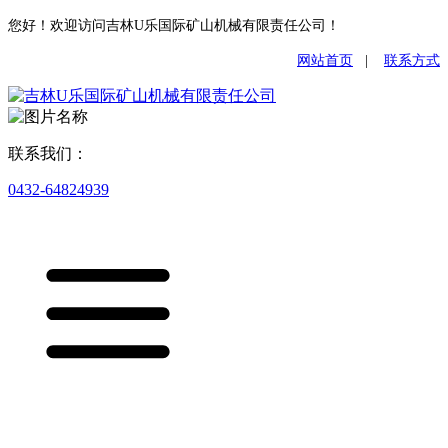
您好！欢迎访问吉林U乐国际矿山机械有限责任公司！
网站首页
|
联系方式
联系我们：
0432-64824939