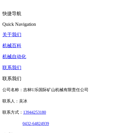
快捷导航
Quick Navigation
关于我们
机械百科
机械自动化
联系我们
联系我们
公司名称：吉林U乐国际矿山机械有限责任公司
联系人：吴冰
联系方式：
13944253180
0432-64824939