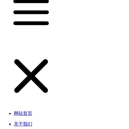
网站首页
关于我们