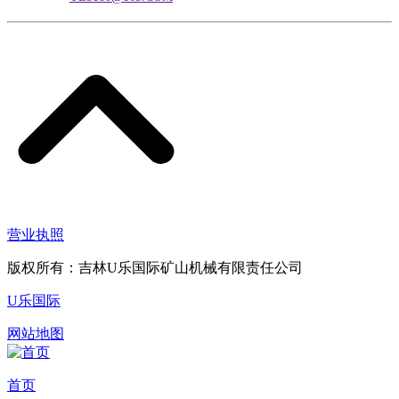
营业执照
版权所有：吉林U乐国际矿山机械有限责任公司
U乐国际
网站地图
首页