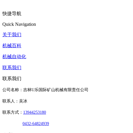
快捷导航
Quick Navigation
关于我们
机械百科
机械自动化
联系我们
联系我们
公司名称：吉林U乐国际矿山机械有限责任公司
联系人：吴冰
联系方式：
13944253180
0432-64824939