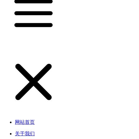
网站首页
关于我们