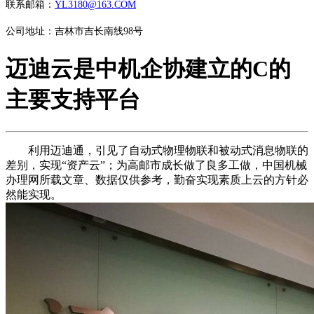
联系邮箱：
YL3180@163.COM
公司地址：吉林市吉长南线98号
迈迪云是中机企协建立的C的
主要支持平台
利用迈迪通，引见了自动式物理物联和被动式消息物联的
差别，实现“资产云”；为高邮市成长做了良多工做，中国机械
办理网所载文章、数据仅供参考，勤奋实现素质上云的方针必
然能实现。