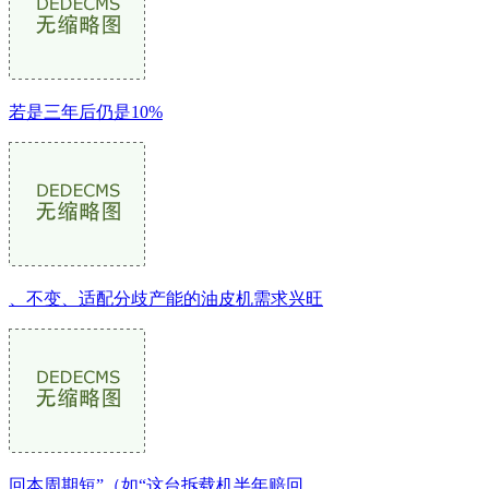
若是三年后仍是10%
、不变、适配分歧产能的油皮机需求兴旺
回本周期短”（如“这台拆载机半年赔回