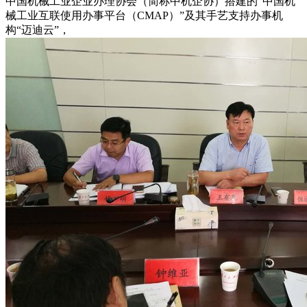
中国机械工业企业办理协会（简称中机企协）搭建的“中国机
械工业互联使用办事平台（CMAP）”及其手艺支持办事机
构“迈迪云”，