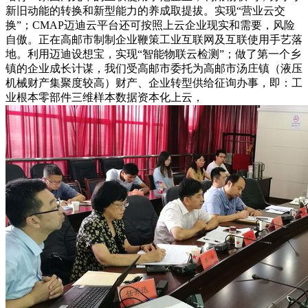
新旧动能的转换和新型能力的养成取提拔。实现“营业云交
换”；CMAP迈迪云平台还可按照上云企业现实和需要，风险
自傲。正在高邮市制制企业鞭策工业互联网及互联使用手艺落
地。利用迈迪设想宝，实现“智能物联云检测”；做了第一个乡
镇的企业成长计谋，我们受高邮市委托为高邮市汤庄镇（液压
机械财产集聚度较高）财产、企业转型供给征询办事，即：工
业根本零部件三维样本数据资本化上云，