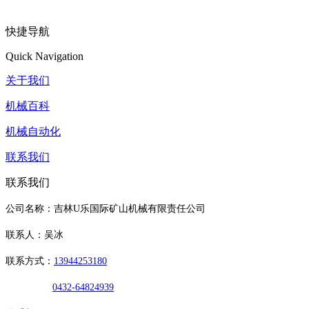
快捷导航
Quick Navigation
关于我们
机械百科
机械自动化
联系我们
联系我们
公司名称：吉林U乐国际矿山机械有限责任公司
联系人：吴冰
联系方式：
13944253180
0432-64824939