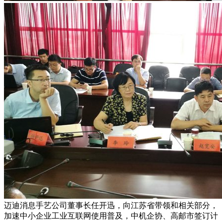
迈迪消息手艺公司董事长任开迅，向江苏省带领和相关部分，
加速中小企业工业互联网使用普及，中机企协、高邮市签订计