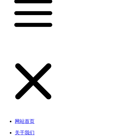
网站首页
关于我们