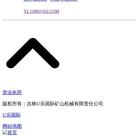
电子邮箱：
YL3180@163.COM
营业执照
版权所有：吉林U乐国际矿山机械有限责任公司
U乐国际
网站地图