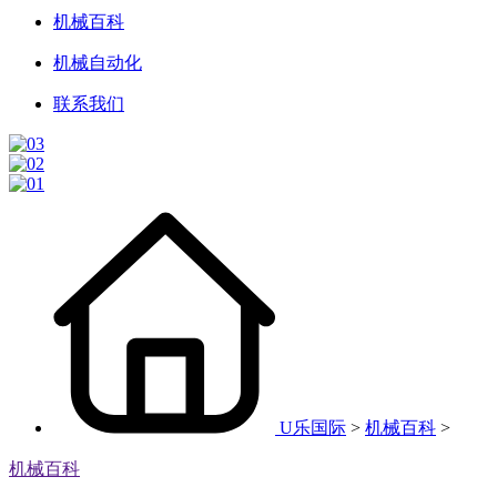
机械百科
机械自动化
联系我们
U乐国际
>
机械百科
>
机械百科