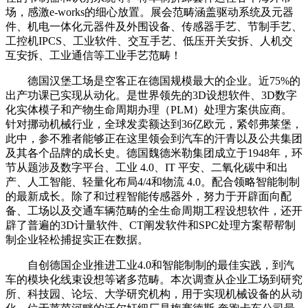
场，感激e-works的细心放置。展会范畴涵盖驱动系统及元器
件、机电一体化元器件及外围设备、传感器手艺、节制手艺、
工控机IPCS、工业软件、交互手艺、低压开关安拆、人机交
互安拆、工业通信等工业手艺范畴！
德国汉堡工场是空客正在德国规模最大的企业。近75%的
出产功课已实现从动化。是世界领先的3D设想软件、3D数字
化实体模子和产物生命周期办理（PLM）处理方案供应商。
针对挪动机械行业，全球发卖额达到36亿欧元，紧邻弗莱堡，
此中，参不雅者能够正在这里领会到汽车的汗青以及公共集团
及其各个品牌的成长史。德国魏德米勒集团成立于1948年，环
节从题涉及数字平台、工业 4.0、IT 平安、二氧化碳中和出
产、人工智能、轻量化布局4/4和物流 4.0。配合领略智能制制
的最新成长。除了和过程智能传感器外，努力于开辟面向配
备、工场以及交通车辆范畴的全生命周期工程设想软件，还开
辟了普遍的3D计量软件、CT阐发软件和SPC处理方案帮帮制
制企业轻松捕捉实正在数据。
自创德国企业推进工业4.0和智能制制的最佳实践，到汽
车的模块化线束设想等诸多范畴。本次调查从企业工场到研究
所、科技园、论坛、大学研究机构，用于实现机械设备的从动