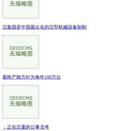
沉集团是中国最出名的沉型机械设备制制
最终产能方针为每年100万台
：正在庄重的公事员考