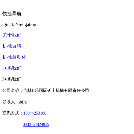
快捷导航
Quick Navigation
关于我们
机械百科
机械自动化
联系我们
联系我们
公司名称：吉林U乐国际矿山机械有限责任公司
联系人：吴冰
联系方式：
13944253180
0432-64824939