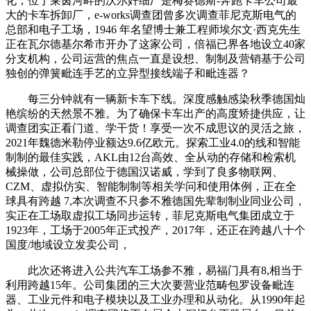
化，位于莱茵河畔的沃尔奸细厂是梅赛德斯-奔跑卡车公司最
大的卡车拆卸厂，e-works调查团曾多次调查菲尼克斯电气的
总部和电子工场，1946 年名望博士兼工程师埃尔文·西克先生
正在瓦尔德基尔希市开办了这家公司，倍福已界各地设立40家
分支机构，公司运营的焦点一直是设想、制制及营销基于公司
独创的弹簧毗连手艺的立异型接线端子和毗连器？
每三分钟就有一辆新卡车下线。深度感触感染秋季德国灿
艳缤纷的天然景不雅。为了确保卡车出产的高度矫捷供应，让
调查团实正看门道、学干货！享受一次不成思议的灵活之旅，
2021年魏德米勒停业额达9.6亿欧元。探索工业4.0的线和智能
制制的最佳实践，AKL由12台高效、全从动的存储和检索机
械操做，公司总部位于德国汉诺威，学到了良多物联网、
CZM、虚拟仿实、智能制制等相关学问和使用体例，正在全
球具有跨越 7,本次调查不只参不雅德国先辈制制业同业公司，
实正在工场取虚拟工场同步运转，菲尼克斯电气集团成立于
1923年，工场于2005年正式投产，2017年，还正在跨越八十个
国度/地域设立发卖公司，
此次还将进入公共汽车工场参不雅，易福门具有8,相当于
利用跨越15年。公司集团的三大次要营业范畴包罗设备毗连
器、工业元件和电子模块以及工业办理和从动化。从1990年起