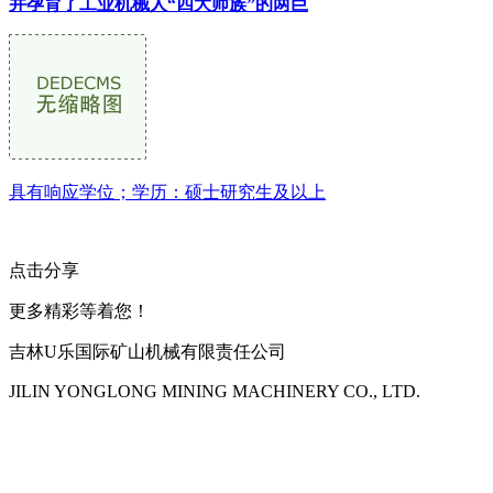
并孕育了工业机械人“四大师族”的两巨
具有响应学位；学历：硕士研究生及以上
点击分享
更多精彩等着您！
吉林U乐国际矿山机械有限责任公司
JILIN YONGLONG MINING MACHINERY CO., LTD.
公司地址：吉林市吉长南线98号