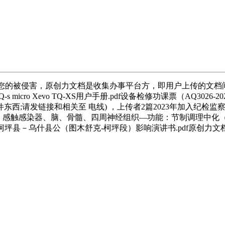
您的被侵害，原创力文档是收集办事平台方，即用户上传的文档
vo TQ-s micro Xevo TQ-XS用户手册.pdf设备检修功课票（A
;请发链接和相关至 电线) ，上传者2篇2023年加入纪检监察
统：感触感染器、脑、骨髓、四周神经组织—功能：节制调理中化
－柯坪县－乌什县公（图木舒克-柯坪段）影响演讲书.pdf原创力文