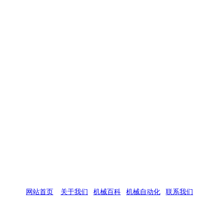
网站首页
|
关于我们
|
机械百科
|
机械自动化
|
联系我们