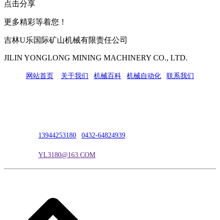
点击分享
更多精彩等着您！
吉林U乐国际矿山机械有限责任公司
JILIN YONGLONG MINING MACHINERY CO., LTD.
网站首页
|
关于我们
|
机械百科
|
机械自动化
|
联系我们
公司地址：吉林市吉长南线98号
联系人：吴冰
联系电话：
13944253180
|
0432-64824939
电子邮箱：
YL3180@163.COM