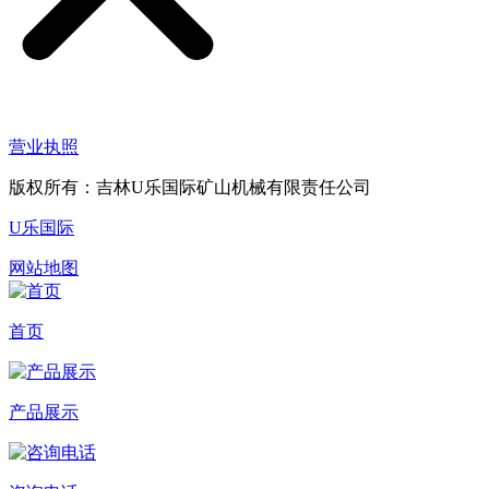
营业执照
版权所有：吉林U乐国际矿山机械有限责任公司
U乐国际
网站地图
首页
产品展示