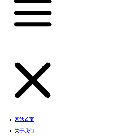
网站首页
关于我们