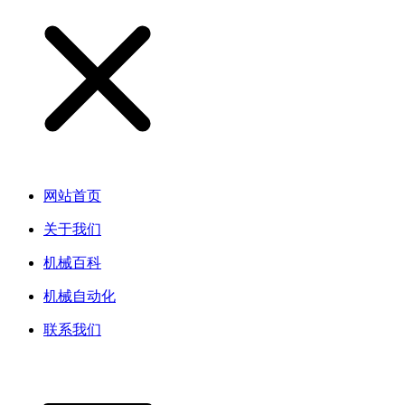
网站首页
关于我们
机械百科
机械自动化
联系我们