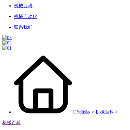
机械百科
机械自动化
联系我们
U乐国际
>
机械百科
>
机械百科