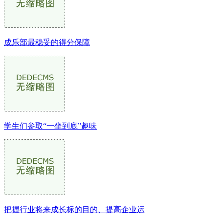
成乐部最稳妥的得分保障
学生们参取“一坐到底”趣味
把握行业将来成长标的目的、提高企业运