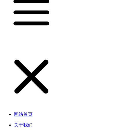
网站首页
关于我们