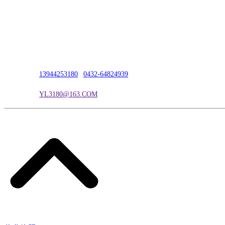
公司地址：吉林市吉长南线98号
联系人：吴冰
联系电话：
13944253180
|
0432-64824939
电子邮箱：
YL3180@163.COM