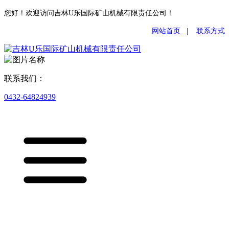
您好！欢迎访问吉林U乐国际矿山机械有限责任公司！
网站首页
|
联系方式
联系我们：
0432-64824939