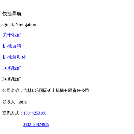
快捷导航
Quick Navigation
关于我们
机械百科
机械自动化
联系我们
联系我们
公司名称：吉林U乐国际矿山机械有限责任公司
联系人：吴冰
联系方式：
13944253180
0432-64824939