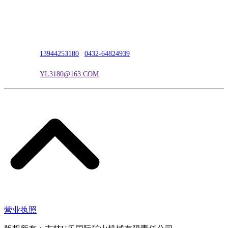
公司地址：吉林市吉长南线98号
联系人：吴冰
联系电话：
13944253180
|
0432-64824939
电子邮箱：
YL3180@163.COM
营业执照