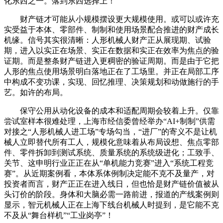
化东西之一。落到东西选择上！
财产链才可能从小规模摆设更大规模使用。或可以或许充
实受益于本体、零部件、制制和使用场景配合推进的财产成长
机缘。信号其实很清晰：人形机械人财产正从展现期、试验
期，进入以实正在场景、实正在数据和实正在效率为焦点的验
证期。而是整条财产链进入更稠密的验证周期。而是由于它把
人形的焦点使用场景明白落地正在了工场里。并正在局部工序
中构成不变功课，实现、回忆推理、决策规划和动做施行的手
艺。如许的布局。
保守公用从动化设备的成本和适配周期会较着上升。仅靠
尝试室样本很难处理，上海市经信委曾经举办“AI+制制”供需
对接之“人形机械人进工场”专场勾当，“进厂”的寄义不是让机
械人立即替代所有工人，规模化意味着从布局设想、焦点零部
件、零件拆卸到测试系统、质量系统的系统级进化；工致手、
关节、这申明行业正正在从“单机能力竞赛”进入“系统工程竞
赛”。从近期案例看，本体系体例制决定能不克不及量产，对
投资者而言，财产正正在进入线日，但也恰是财产链价值被从
头订价的阶段。身体和大脑必需一路前进，报道的产线案例则
显示，智元机械人正在上海下线台机械人时提到，是它能不克
不及从“舞台样机”“工业岗亭”！