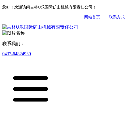
您好！欢迎访问吉林U乐国际矿山机械有限责任公司！
网站首页
|
联系方式
联系我们：
0432-64824939