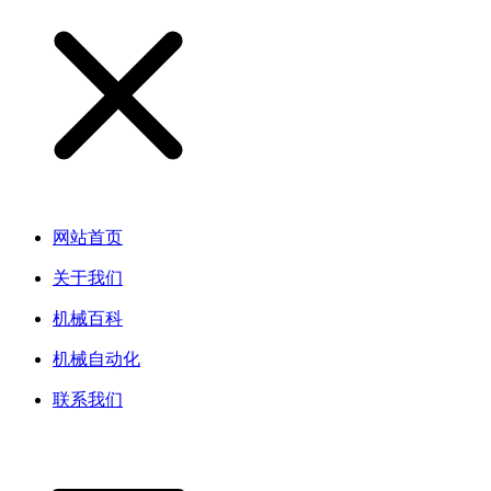
网站首页
关于我们
机械百科
机械自动化
联系我们