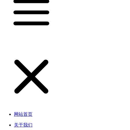
网站首页
关于我们