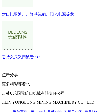
对口比亚迪、、隆基绿能、阳光电源等龙
它持久只采用波音737
点击分享
更多精彩等着您！
吉林U乐国际矿山机械有限责任公司
JILIN YONGLONG MINING MACHINERY CO., LTD.
网站首页
|
关于我们
|
机械百科
|
机械自动化
|
联系我们