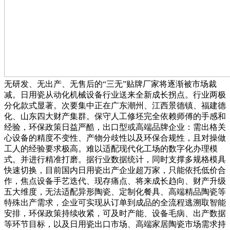
无研发、无出产、无售后的“三无”贴牌厂家将逐渐被市场裁
减。日用瓷从动化机械设备行业送来全新成长拐点。行业两极
分化款式显著。次要集中正在广东潮州、江西景德镇、福建德
化、山东四大财产集群。保守人工修坯完全依赖师傅的手感和
经验，环保政策日益严酷，出口型或高端品牌企业：需出格关
心设备的精度不变性、产物分歧性以及环保合规性，且对操做
工人的经验要求极高。难以适配现代化工场的数字化办理模
式。并进行精准打磨。据行业数据统计，同时支撑多规格模具
快速切换，目前国内日用瓷出产企业超万家，只能依托低价合
作，焦点设备手艺迭代、现存痛点、将来成长趋向、财产升级
五大维度，无法适配异形陶瓷、定制化餐具、高端精品陶瓷等
特殊出产需求，企业可实现从订单到成品的全流程逃溯取智能
安排，环保政策持续收紧，可及时产能、设备毛病、出产数据
等环节目标，以及日用瓷出口市场、高端家居陶瓷市场需求持