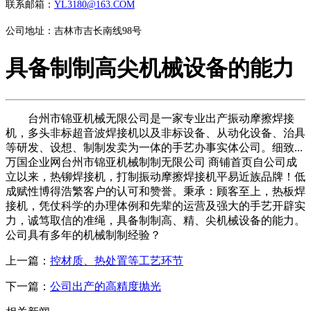
联系邮箱：
YL3180@163.COM
公司地址：吉林市吉长南线98号
具备制制高尖机械设备的能力
台州市锦亚机械无限公司是一家专业出产振动摩擦焊接
机，多头非标超音波焊接机以及非标设备、从动化设备、治具
等研发、设想、制制发卖为一体的手艺办事实体公司。细致...
万国企业网台州市锦亚机械制制无限公司 商铺首页自公司成
立以来，热铆焊接机，打制振动摩擦焊接机平易近族品牌！低
成赋性博得浩繁客户的认可和赞誉。秉承：顾客至上，热板焊
接机，凭仗科学的办理体例和先辈的运营及强大的手艺开辟实
力，诚笃取信的准绳，具备制制高、精、尖机械设备的能力。
公司具有多年的机械制制经验？
上一篇：
控材质、热处置等工艺环节
下一篇：
公司出产的高精度抛光