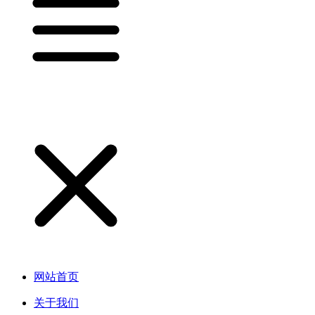
网站首页
关于我们