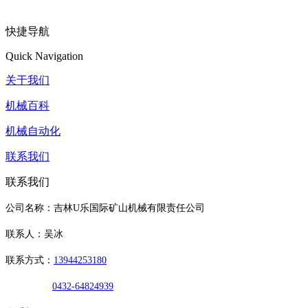
快捷导航
Quick Navigation
关于我们
机械百科
机械自动化
联系我们
联系我们
公司名称：吉林U乐国际矿山机械有限责任公司
联系人：吴冰
联系方式：
13944253180
0432-64824939