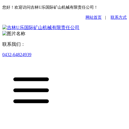
您好！欢迎访问吉林U乐国际矿山机械有限责任公司！
网站首页
|
联系方式
联系我们：
0432-64824939