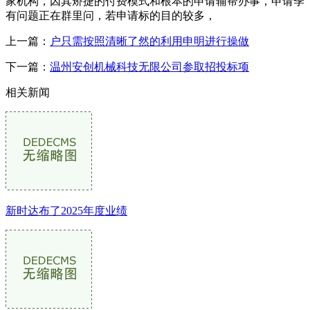
家机构，因其矫捷的付费模式和根本的申请辅帮办事，申请季
有问题正在群里问，若申请标的目的较多，
上一篇：
户只需按照清晰了然的利用申明进行操做
下一篇：
温州安创机械科技无限公司参取招投标项
相关新闻
新时达布了2025年度业绩