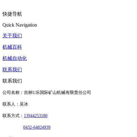
快捷导航
Quick Navigation
关于我们
机械百科
机械自动化
联系我们
联系我们
公司名称：吉林U乐国际矿山机械有限责任公司
联系人：吴冰
联系方式：
13944253180
0432-64824939