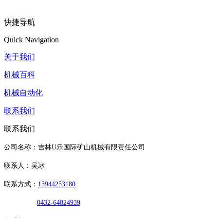
快捷导航
Quick Navigation
关于我们
机械百科
机械自动化
联系我们
联系我们
公司名称：吉林U乐国际矿山机械有限责任公司
联系人：吴冰
联系方式：
13944253180
0432-64824939