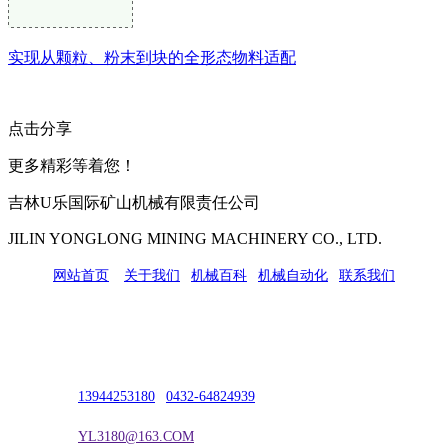
实现从颗粒、粉末到块的全形态物料适配
点击分享
更多精彩等着您！
吉林U乐国际矿山机械有限责任公司
JILIN YONGLONG MINING MACHINERY CO., LTD.
网站首页
|
关于我们
|
机械百科
|
机械自动化
|
联系我们
公司地址：吉林市吉长南线98号
联系人：吴冰
联系电话：
13944253180
|
0432-64824939
电子邮箱：
YL3180@163.COM