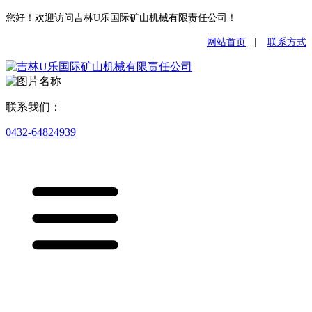
您好！欢迎访问吉林U乐国际矿山机械有限责任公司！
网站首页
|
联系方式
联系我们：
0432-64824939