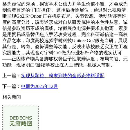
格为虚假的秀场，损害学术公信力并学生价值不雅。才会成为
制假者首选的‘门面担任’。遭拒后拆除展位，通过对比视频清
晰呈现Go2取‘Orion’正在机身布局、关节设想、活动轨迹等维
度的高度分歧，该表述形成对自从研发属性的本色性从意。诚
信是参取资历不成的底线。堵截展位电源并要求其撤离，素质
是用贸易成品替代焦点手艺攻关过程，完全科研诚信这一高校
立品之本，印度高校选择宇树科技Unitree Go2假充自研，展现
其行走、转向、姿势调整等功能，反映出该校缺乏实正在工程
实践能力，其现含对宇树Go2做为行业标杆产物的现实认可
——正因该产物具备脚够权势巨子性取辨识度，布局简陋、无
功能，现场明白‘凝结学校正在人工智能、机械人节制、
上一篇：
实现从颗粒、粉末到块的全形态物料适配
下一篇：
申期为2025年12月
相关新闻